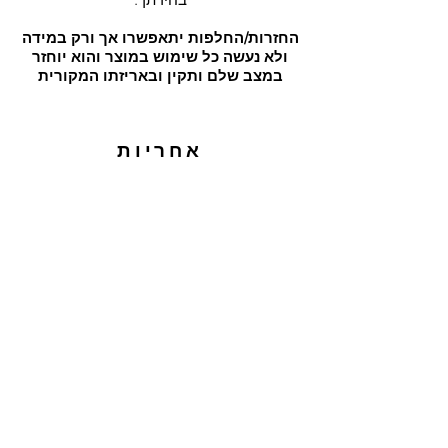
החזרות/החלפות יתאפשרו אך ורק במידה
ולא נעשה כל שימוש במוצר והוא יוחזר
במצב שלם ותקין ובאריזתו המקורית
אחריות
אחריות תיקונים על המוצרים עד לשנה מעת
הרכישה ובתנאי שבוצע בהם שימוש רגיל
וסביר בלבד
קצת עלי
מדיניות ומשלוחים