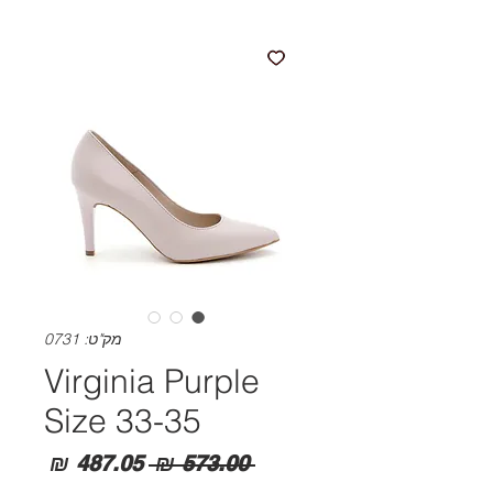
מק"ט: 0731
Virginia Purple
Size 33-35
מחיר
מחיר
 ‏573.00 ‏₪ 
רגיל
מבצע