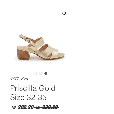
מק"ט: 0736
Priscilla Gold
Size 32-35
מחיר
מחיר
 ‏332.00 ‏₪ 
רגיל
מבצע