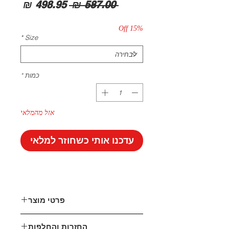
מחיר
מחיר
 ‏587.00 ‏₪ 
רגיל
מבצע
15% Off
*
Size
כמות
*
אזל מהמלאי
עדכנו אותי כשחוזר למלאי
פרטי מוצר
עשוי עור
החזרות והחלפות