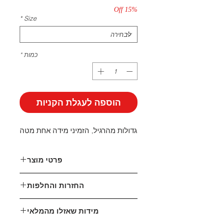
15% Off
*
Size
כמות
*
הוספה לעגלת הקניות
גדולות מהרגיל, הזמיני מידה אחת מטה
פרטי מוצר
דמוי עור
החזרות והחלפות
גובה פלטפורמה אחורית: 6.5 ס"מ
גובה פלטפורמה קדמית: 3 ס"מ
אני כאן בשבילך!
מידות שאזלו מהמלאי
במידה ואינך מרוצה מהפריט שהזמנת,