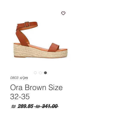
מק"ט: 0803
Ora Brown Size
32-35
מחיר
מחיר
 ‏341.00 ‏₪ 
רגיל
מבצע