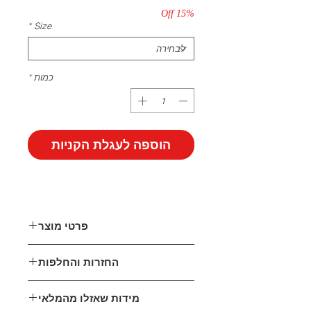
15% Off
*
Size
כמות
*
הוספה לעגלת הקניות
פרטי מוצר
דמוי עור
החזרות והחלפות
גובה עקב: 5 ס"מ
אני כאן בשבילך!
מידות שאזלו מהמלאי
במידה ואינך מרוצה מהפריט שהזמנת,