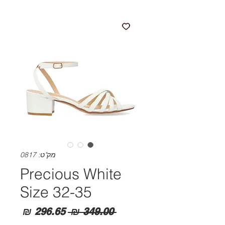
מק"ט: 0817
Precious White
Size 32-35
מחיר
מחיר
 ‏349.00 ‏₪ 
רגיל
מבצע