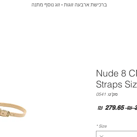
ברכישת ארבעה זוגות - זוג נוסף מתנה
Nude 8 C
Straps Si
מק"ט: 0541
מחיר
מחיר
רגיל
מבצע
*
Size