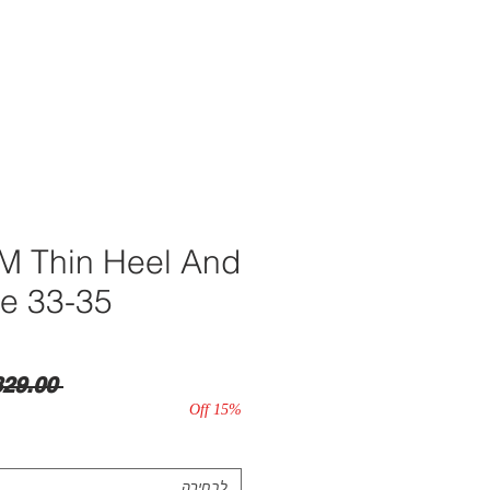
M Thin Heel And
ze 33-35
 ‏329.00 ‏₪ 
15% Off
לבחירה