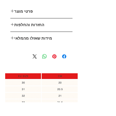
פרטי מוצר
דמוי עור
החזרות והחלפות
גובה עקב: 10 ס״מ, 2 ס״מ פלטפורמה
קדמית
אני כאן בשבילך!
מידות שאזלו מהמלאי
במידה ואינך מרוצה מהפריט שהזמנת,
אין שום בעיה לקבל החזר כספי מלא או
במקרה והמידה שלך אזלה מהמלאי,
זיכוי במידה והפריט המוחזר לא היה
תוכלי להירשם ולקבל עדכון כאשר
בשימוש.
המידה חוזרת למלאי, או אם ניתן לבצע
יש ליצור קשר לביצוע החזרה עד 14 יום
הזמנה מיוחדת.
מזמן קבלת הפריט.